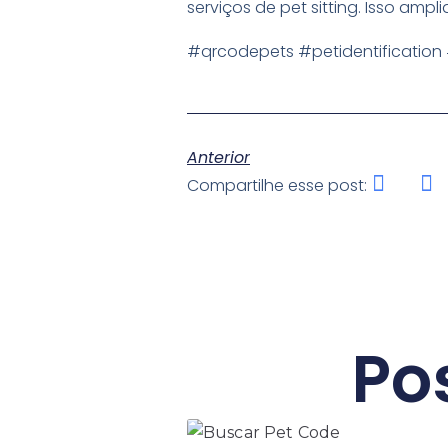
serviços de pet sitting. Isso amp
#qrcodepets
#petidentification
Anterior
Compartilhe esse post:
Po