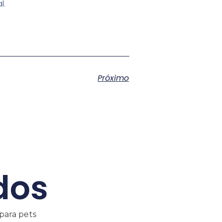
l.
Próximo
dos