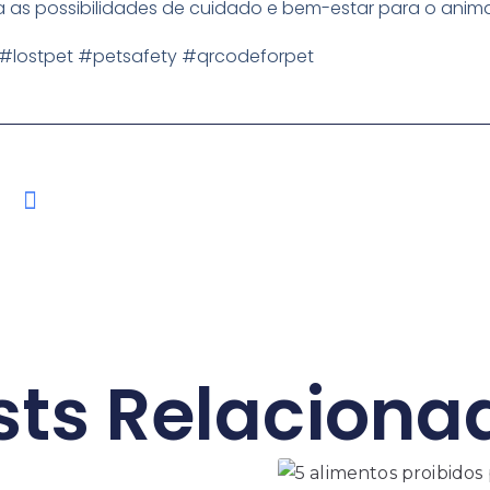
lia as possibilidades de cuidado e bem-estar para o anima
#lostpet
#petsafety
#qrcodeforpet
sts Relaciona