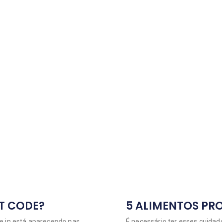
ET CODE?
5 ALIMENTOS PRO
e.in está aparecendo nas
É necessário ter esses cuida