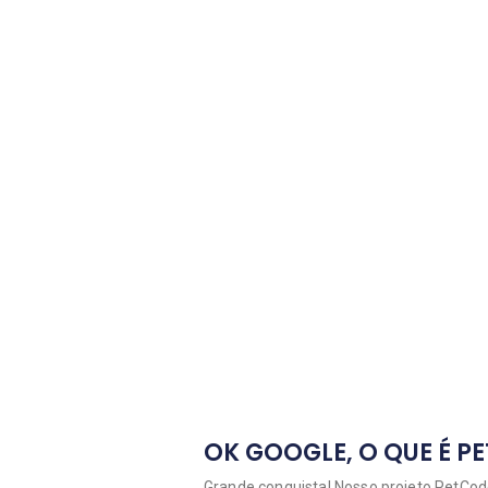
OK GOOGLE, O QUE É P
Grande conquista! Nosso projeto PetCod