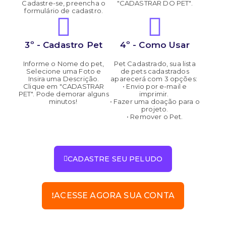
Cadastre-se
, preencha o
"CADASTRAR DO PET".
formulário de cadastro.
3º - Cadastro Pet
4º - Como Usar
Informe o Nome do pet,
Pet Cadastrado, sua lista
Selecione uma Foto e
de pets cadastrados
Insira uma Descrição.
aparecerá com 3 opções:
Clique em "CADASTRAR
• Envio por e-mail e
PET". Pode demorar alguns
imprimir.
minutos!
• Fazer uma doação para o
projeto.
• Remover o Pet.
CADASTRE SEU PELUDO
ACESSE AGORA SUA CONTA