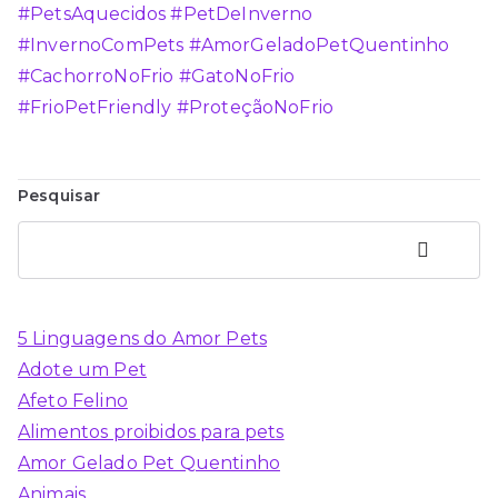
#PetsAquecidos
#PetDeInverno
#InvernoComPets
#AmorGeladoPetQuentinho
#CachorroNoFrio
#GatoNoFrio
#FrioPetFriendly
#ProteçãoNoFrio
Pesquisar
Pesquisar
5 Linguagens do Amor Pets
Adote um Pet
Afeto Felino
Alimentos proibidos para pets
Amor Gelado Pet Quentinho
Animais