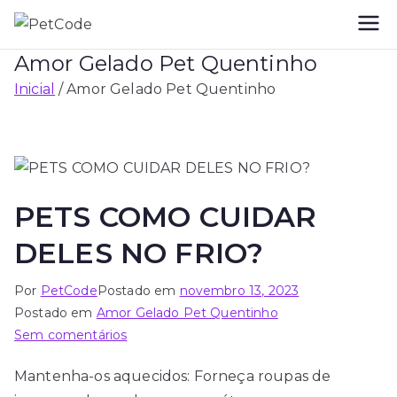
PetCode
QRCode de Identificação para o seu
Amor Gelado Pet Quentinho
Pet
Inicial
Amor Gelado Pet Quentinho
PETS COMO CUIDAR
DELES NO FRIO?
Por
PetCode
Postado em
novembro 13, 2023
Postado em
Amor Gelado Pet Quentinho
Sem comentários
Mantenha-os aquecidos: Forneça roupas de